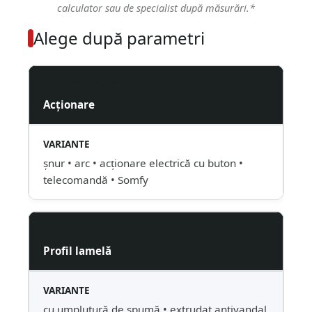
calculator sau de specialist după măsurări.*
Alege după parametri
Acționare
șnur • arc • acționare electrică cu buton •
telecomandă • Somfy
Profil lamelă
cu umplutură de spumă • extrudat antivandal