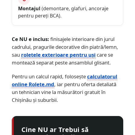
Montajul
(demontare, glafuri, ancoraje
pentru pereți BCA).
Ce NU e inclus:
finisajele interioare din jurul
cadrului, pragurile decorative din piatră/lemn,
sau
roletele exterioare pentru uși
care se
montează separat peste ansamblul glisant.
Pentru un calcul rapid, folosește
calculatorul
online Rolete.md
, iar pentru oferta detaliată
un tehnician vine la măsurători gratuit în
Chișinău și suburbii.
Cine NU ar Trebui să