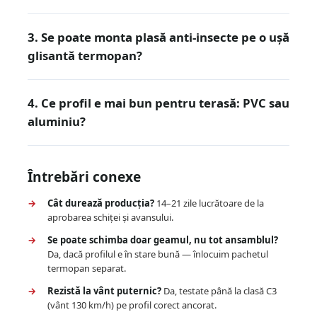
3. Se poate monta plasă anti-insecte pe o ușă
glisantă termopan?
4. Ce profil e mai bun pentru terasă: PVC sau
aluminiu?
Întrebări conexe
Cât durează producția?
14–21 zile lucrătoare de la
aprobarea schiței și avansului.
Se poate schimba doar geamul, nu tot ansamblul?
Da, dacă profilul e în stare bună — înlocuim pachetul
termopan separat.
Rezistă la vânt puternic?
Da, testate până la clasă C3
(vânt 130 km/h) pe profil corect ancorat.