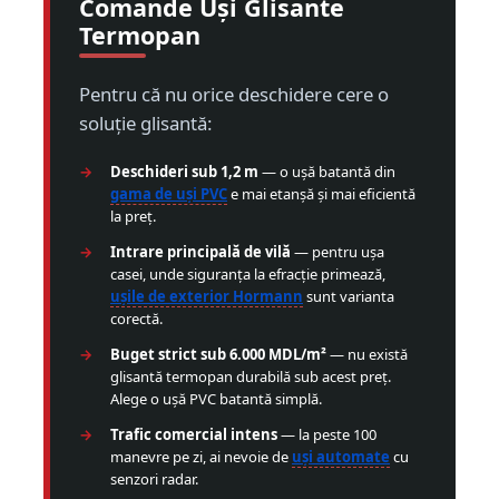
Comande Uși Glisante
Termopan
Pentru că nu orice deschidere cere o
soluție glisantă:
Deschideri sub 1,2 m
— o ușă batantă din
gama de uși PVC
e mai etanșă și mai eficientă
la preț.
Intrare principală de vilă
— pentru ușa
casei, unde siguranța la efracție primează,
ușile de exterior Hormann
sunt varianta
corectă.
Buget strict sub 6.000 MDL/m²
— nu există
glisantă termopan durabilă sub acest preț.
Alege o ușă PVC batantă simplă.
Trafic comercial intens
— la peste 100
manevre pe zi, ai nevoie de
uși automate
cu
senzori radar.