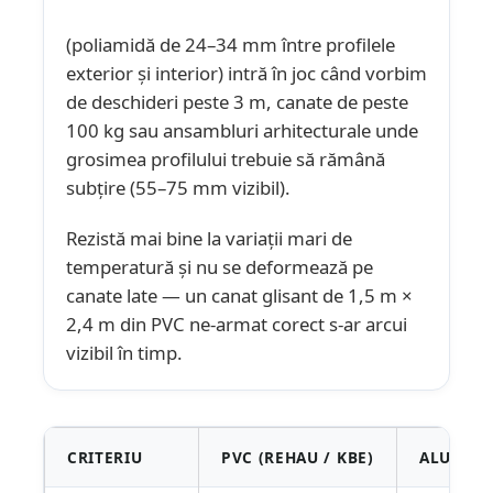
(poliamidă de 24–34 mm între profilele
exterior și interior) intră în joc când vorbim
de deschideri peste 3 m, canate de peste
100 kg sau ansambluri arhitecturale unde
grosimea profilului trebuie să rămână
subțire (55–75 mm vizibil).
Rezistă mai bine la variații mari de
temperatură și nu se deformează pe
canate late — un canat glisant de 1,5 m ×
2,4 m din PVC ne-armat corect s-ar arcui
vizibil în timp.
CRITERIU
PVC (REHAU / KBE)
ALUMINI