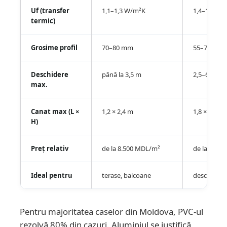
Uf (transfer
1,1–1,3 W/m²K
1,4–1,8 W/
termic)
Grosime profil
70–80 mm
55–75 mm
Deschidere
până la 3,5 m
2,5–6 m
max.
Canat max (L ×
1,2 × 2,4 m
1,8 × 2,7 m
H)
Preț relativ
de la 8.500 MDL/m²
de la 13.5
Ideal pentru
terase, balcoane
deschideri
Pentru majoritatea caselor din Moldova, PVC-ul
rezolvă 80% din cazuri. Aluminiul se justifică