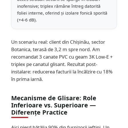
inofensive; triplex rămâne întreg datorită
foliei interne, oferind și izolare fonică sporită
(+4-6 dB).
Un scenariu real:
client din Chișinău, sector
Botanica, terasă de 3,2 m spre nord. Am
recomandat 3 canate PVC cu geam 3K Low-E +
triplex pe canatul glisant. Rezultat post-
instalare: reducerea facturii la încălzire cu 18%
în prima iarnă.
Mecanisme de Glisare: Role
Inferioare vs. Superioare —
Diferențe Practice
Aici pierd bătălia 90% din furnizorii ieftini. Un