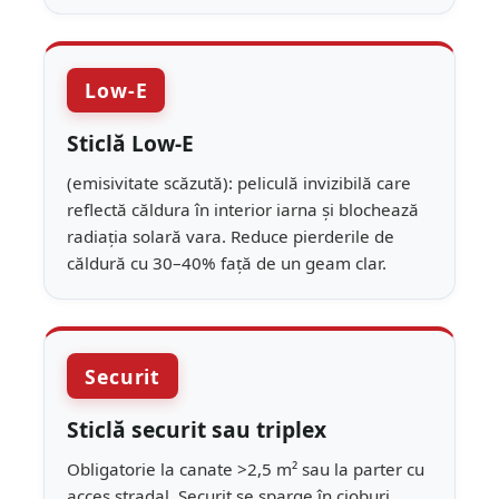
Low-E
Sticlă Low-E
(emisivitate scăzută): peliculă invizibilă care
reflectă căldura în interior iarna și blochează
radiația solară vara. Reduce pierderile de
căldură cu 30–40% față de un geam clar.
Securit
Sticlă securit sau triplex
Obligatorie la canate >2,5 m² sau la parter cu
acces stradal. Securit se sparge în cioburi