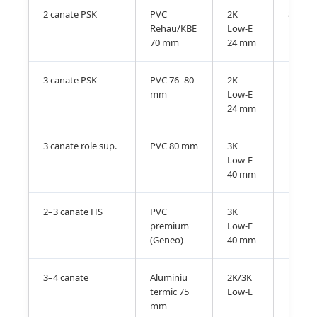
2 canate PSK
PVC
2K
8.500 –
Rehau/KBE
Low-E
70 mm
24 mm
3 canate PSK
PVC 76–80
2K
10.500
mm
Low-E
24 mm
3 canate role sup.
PVC 80 mm
3K
13.000
Low-E
40 mm
2–3 canate HS
PVC
3K
18.000
premium
Low-E
(Geneo)
40 mm
3–4 canate
Aluminiu
2K/3K
16.000
termic 75
Low-E
mm