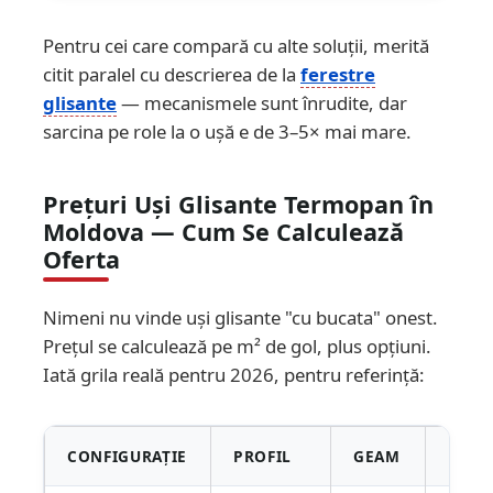
Pentru cei care compară cu alte soluții, merită
citit paralel cu descrierea de la
ferestre
glisante
— mecanismele sunt înrudite, dar
sarcina pe role la o ușă e de 3–5× mai mare.
Prețuri Uși Glisante Termopan în
Moldova — Cum Se Calculează
Oferta
Nimeni nu vinde uși glisante "cu bucata" onest.
Prețul se calculează pe m² de gol, plus opțiuni.
Iată grila reală pentru 2026, pentru referință:
CONFIGURAȚIE
PROFIL
GEAM
PREȚ