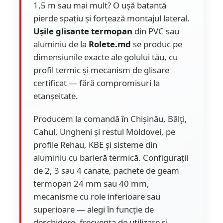
1,5 m sau mai mult? O ușă batantă
pierde spațiu și forțează montajul lateral.
Ușile glisante termopan
din PVC sau
aluminiu de la
Rolete.md
se produc pe
dimensiunile exacte ale golului tău, cu
profil termic și mecanism de glisare
certificat — fără compromisuri la
etanșeitate.
Producem la comandă în Chișinău, Bălți,
Cahul, Ungheni și restul Moldovei, pe
profile Rehau, KBE și sisteme din
aluminiu cu barieră termică. Configurații
de 2, 3 sau 4 canate, pachete de geam
termopan 24 mm sau 40 mm,
mecanisme cu role inferioare sau
superioare — alegi în funcție de
deschidere, frecvența de utilizare și