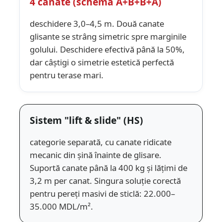
4 canate (schema A+B+B+A)
deschidere 3,0–4,5 m. Două canate
glisante se strâng simetric spre marginile
golului. Deschidere efectivă până la 50%,
dar câștigi o simetrie estetică perfectă
pentru terase mari.
Sistem "lift & slide" (HS)
categorie separată, cu canate ridicate
mecanic din șină înainte de glisare.
Suportă canate până la 400 kg și lățimi de
3,2 m per canat. Singura soluție corectă
pentru pereți masivi de sticlă: 22.000–
35.000 MDL/m².