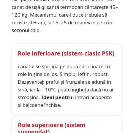
canat de ușă glisantă termopan cântărește 45–
120 kg. Mecanismul care-l duce trebuie să
reziste 20+ ani, la 15–25 de manevre pe zi în
sezonul cald.
Role inferioare (sistem clasic PSK)
canatul se sprijină pe două cărucioare cu
role în șina de jos. Simplu, ieftin, robust.
Dezavantaj: praful și frunzele se adună în
șină, iar la −10°C poate îngheța dacă nu ai
streașină.
Ideal pentru:
intrări acoperite
și balcoane închise.
Role superioare (sistem
suspendat)