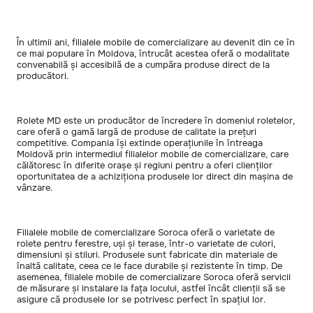
În ultimii ani, filialele mobile de comercializare au devenit din ce în
ce mai populare în Moldova, întrucât acestea oferă o modalitate
convenabilă și accesibilă de a cumpăra produse direct de la
producători.
Rolete MD este un producător de încredere în domeniul roletelor,
care oferă o gamă largă de produse de calitate la prețuri
competitive. Compania își extinde operațiunile în întreaga
Moldovă prin intermediul filialelor mobile de comercializare, care
călătoresc în diferite orașe și regiuni pentru a oferi clienților
oportunitatea de a achiziționa produsele lor direct din mașina de
vânzare.
Filialele mobile de comercializare Soroca oferă o varietate de
rolete pentru ferestre, uși și terase, într-o varietate de culori,
dimensiuni și stiluri. Produsele sunt fabricate din materiale de
înaltă calitate, ceea ce le face durabile și rezistente în timp. De
asemenea, filialele mobile de comercializare Soroca oferă servicii
de măsurare și instalare la fața locului, astfel încât clienții să se
asigure că produsele lor se potrivesc perfect în spațiul lor.