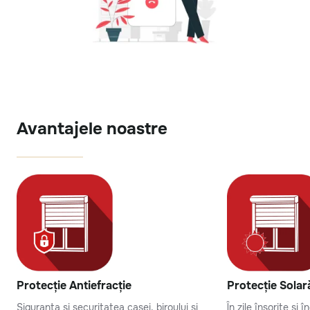
Avantajele noastre
Protecție Antiefracție
Protecție Solar
Siguranta și securitatea casei, biroului și
În zile însorite și 