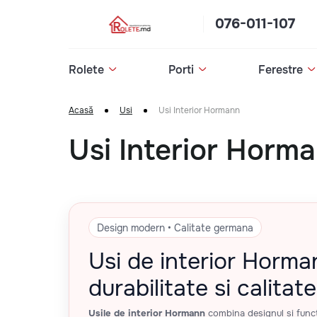
076-011-107
Rolete
Porti
Ferestre
Acasă
Usi
Usi Interior Hormann
Usi Interior Horm
Design modern • Calitate germana
Usi de interior Horma
durabilitate si calitat
Usile de interior Hormann
combina designul si functi