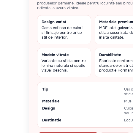
produselor germane. Ideale pentru locuinte sau birour
ridicata la uzura zilnica.
Design variat
Materiale premiu
Gama extinsa de culori
MDF, otel galvaniz
si finisaje pentru orice
sticla securizata d
stil de interior.
inalta calitate.
Modele vitrate
Durabilitate
Variante cu sticla pentru
Fabricate conform
lumina naturala si spatiu
standardelor stric
vizual deschis.
productie Horman
Tip
Usi 
sticl
Materiale
MDF, 
Design
Culor
sau 
Destinatie
Locui