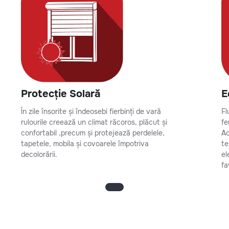
Protecție Solară
E
În zile însorite și îndeosebi fierbinți de vară
Fl
rulourile creează un climat răcoros, plăcut și
fe
confortabil ,precum și protejează perdelele,
Ac
tapetele, mobila și covoarele împotriva
te
decolorării.
el
fa