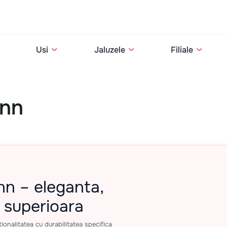
Usi
Jaluzele
Filiale
ann
nn – eleganta,
e superioara
onalitatea cu durabilitatea specifica