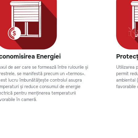
conomisirea Energiei
Protec
uxul de aer care se formează între rulourile și
Utilizarea 
restrele, se manifestă precum un «termos».
permit red
est lucru îmbunătățește controlul asupra
ambiental (
mperaturi și reduce consumul de energie
favorabile 
ectrică pentru menținerea temperaturii
vorabile în cameră.