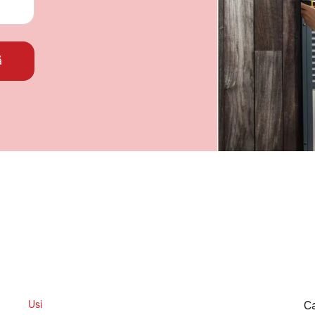
ă
Usi
Ca