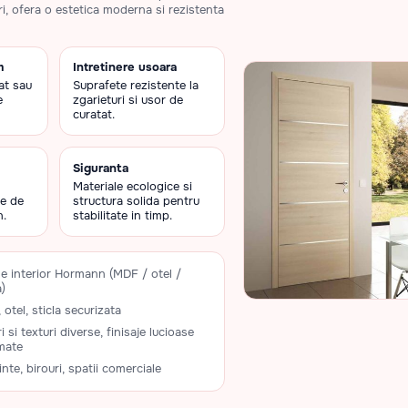
i, ofera o estetica moderna si rezistenta
m
Intretinere usoara
at sau
Suprafete rezistente la
e
zgarieturi si usor de
curatat.
Siguranta
Materiale ecologice si
te de
structura solida pentru
n.
stabilitate in timp.
de interior Hormann (MDF / otel /
a)
otel, sticla securizata
i si texturi diverse, finisaje lucioase
mate
nte, birouri, spatii comerciale