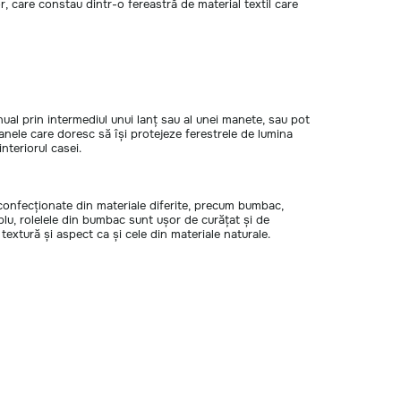
r, care constau dintr-o fereastră de material textil care
anual prin intermediul unui lanț sau al unei manete, sau pot
anele care doresc să își protejeze ferestrele de lumina
nteriorul casei.
fi confecționate din materiale diferite, precum bumbac,
u, rolelele din bumbac sunt ușor de curățat și de
 textură și aspect ca și cele din materiale naturale.