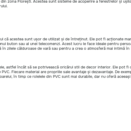
 din zona Florești. Acestea sunt sisteme de acoperire a ferestrelor și ușilo
ului.
ptul că acestea sunt ușor de utilizat și de întreținut. Ele pot fi acționate m
 unui buton sau al unei telecomenzi. Acest lucru le face ideale pentru perso
 în zilele călduroase de vară sau pentru a crea o atmosferă mai intimă în i
le, astfel încât să se potrivească oricărui stil de decor interior. Ele pot 
C. Fiecare material are propriile sale avantaje și dezavantaje. De exempl
soarelui, în timp ce rolelele din PVC sunt mai durabile, dar nu oferă aceeași