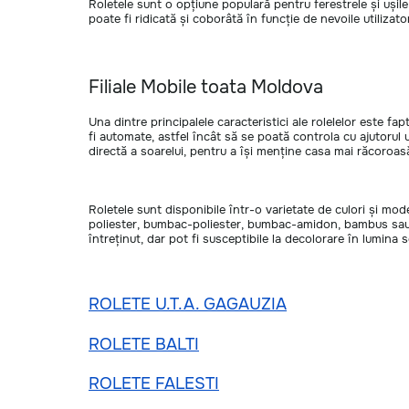
Roletele sunt o opțiune populară pentru ferestrele și ușile
poate fi ridicată și coborâtă în funcție de nevoile utilizator
Filiale Mobile toata Moldova
Una dintre principalele caracteristici ale rolelelor este fa
fi automate, astfel încât să se poată controla cu ajutorul
directă a soarelui, pentru a își menține casa mai răcoroasă
Roletele sunt disponibile într-o varietate de culori și mode
poliester, bumbac-poliester, bumbac-amidon, bambus sau PV
întreținut, dar pot fi susceptibile la decolorare în lumina 
ROLETE U.T.A. GAGAUZIA
ROLETE BALTI
ROLETE FALESTI