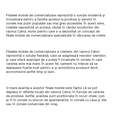
Filialele mobile de comercializare reprezintă o soluție modernă și
inovatoare pentru a facilita accesul la produse și servicii în
zonele mai puțin populate sau mai greu accesibile. În acest sens,
roletele reprezintă un produs căutat în rândul locuitorilor din
raionul Cahul, motiv pentru care s-a dezvoltat un concept de
filiale mobile de comercializare specializate în vânzarea de rolete.
Filialele mobile de comercializare a roletelor din raionul Cahul
reprezintă o soluție flexibilă, care se adaptează nevoilor clienților,
și care oferă avantajul de a putea fi localizate în zonele în care
cererea este mai mare. În acest fel, oamenii nu trebuie să se
deplaseze foarte mult pentru a-și achiziționa produsul dorit,
economisind astfel timp și bani.
O mare avantaj a acestor filiale mobile este faptul că se pot
deplasa în diferite locații din raionul Cahul, în funcție de cererea
de produse. Astfel, acestea sunt poziționate în locuri cheie, cum
ar fi în zonele cu blocuri de apartamente, în zonele cu case și vile
sau în zonele comerciale din oraș.