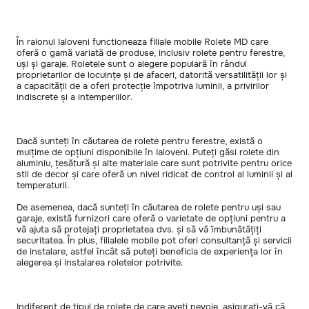
În raionul Ialoveni functioneaza filiale mobile Rolete MD care
oferă o gamă variată de produse, inclusiv rolete pentru ferestre,
uși și garaje. Roletele sunt o alegere populară în rândul
proprietarilor de locuințe și de afaceri, datorită versatilității lor și
a capacității de a oferi protecție împotriva luminii, a privirilor
indiscrete și a intemperiilor.
Dacă sunteți în căutarea de rolete pentru ferestre, există o
mulțime de opțiuni disponibile în Ialoveni. Puteți găsi rolete din
aluminiu, țesătură și alte materiale care sunt potrivite pentru orice
stil de decor și care oferă un nivel ridicat de control al luminii și al
temperaturii.
De asemenea, dacă sunteți în căutarea de rolete pentru uși sau
garaje, există furnizori care oferă o varietate de opțiuni pentru a
vă ajuta să protejați proprietatea dvs. și să vă îmbunătățiți
securitatea. În plus, filialele mobile pot oferi consultanță și servicii
de instalare, astfel încât să puteți beneficia de experiența lor în
alegerea și instalarea roletelor potrivite.
Indiferent de tipul de rolete de care aveți nevoie, asigurați-vă că