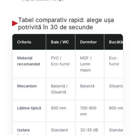
Tabel comparativ rapid: alege ușa
potrivită în 30 de secunde
Criteriu
Baie / WC
Dormitor
Bucătărie
Material
PVC /
MDF /
Eco-
recomandat
Eco-furnir
Lemn
furnir
masiv
Mecanism
Batantă /
Batantă
Glisantă
Glisantă
Lățime tipică
600 mm
700–800
800 mm
mm
Izolare
Standard
32–35 dB
Standard