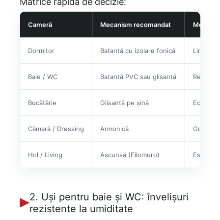
Matrice rapidă de decizie:
Cameră
Mecanism recomandat
Motivul
Dormitor
Batantă cu izolare fonică
Liniște 
Baie / WC
Batantă PVC sau glisantă
Rezisten
Bucătărie
Glisantă pe șină
Economie
Cămară / Dressing
Armonică
Gol îngu
Hol / Living
Ascunsă (Filomuro)
Estetică 
2. Uși pentru baie și WC: învelișuri
rezistente la umiditate