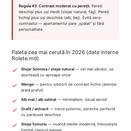
Regula #3: Contrast moderat cu pereții.
Pereți
deschiși plus uși medii (stejar natural, fag). Pereți
închiși plus uși deschise (alb, bej). Evită zero-
contrastul — apartamentul pare „spălat" și fără
personalitate.
Paleta cea mai cerută în 2026 (date interne
Rolete.md)
Stejar Sonoma / stejar natural
— cel mai vândut, se
asortează cu aproape orice
Wenge
— pentru iubitorii de contrast închis (atenție:
arată praful)
Alb mat / alb satinat
— minimalism, vizual aerisit
Grafit / antracit
— trend puternic, pereche perfectă
cu pardoseli deschise
Stejar fumuriu
— nuanță medie modernă, înlocuiește
treptat clasicul wenge