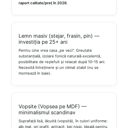
raport calitate/preț în 2026
.
Lemn masiv (stejar, frasin, pin) —
investiția pe 25+ ani
Pentru cine vrea casa „pe veci". Greutate
substanțială, izolare fonică naturală excelentă,
posibilitate de reșlefuit și relacat după 10–15 ani.
Necesită întreținere și un climat stabil (nu se
montează în baie).
Vopsite (Vopsea pe MDF) —
minimalismul scandinav
Suprafață lisă, lăcuită (vopsită), în culori uniforme:
alb mat, gri grafit, antracit, bej nisip. Ideală pentru