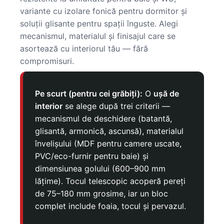
variante cu izolare fonică pentru dormitor și
soluții glisante pentru spații înguste. Alegi
mecanismul, materialul și finisajul care se
asortează cu interiorul tău — fără
compromisuri.
Pe scurt (pentru cei grăbiți):
O
ușă de
interior
se alege după trei criterii —
mecanismul de deschidere (batantă,
glisantă, armonică, ascunsă), materialul
învelișului (MDF pentru camere uscate,
PVC/eco-furnir pentru baie) și
dimensiunea golului (600–900 mm
lățime). Tocul telescopic acoperă pereți
de 75–180 mm grosime, iar un bloc
complet include foaia, tocul și pervazul.