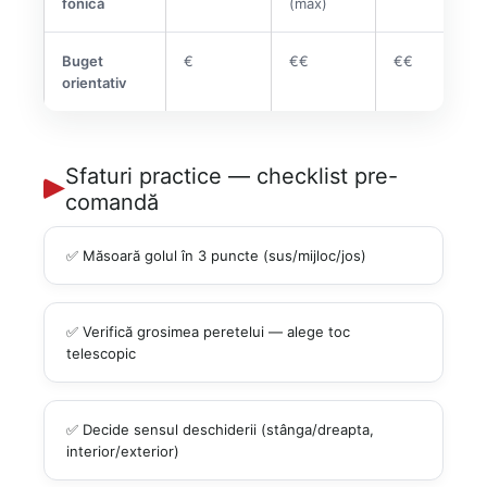
fonică
(max)
Buget
€
€€
€€
orientativ
Sfaturi practice — checklist pre-
comandă
✅ Măsoară golul în 3 puncte (sus/mijloc/jos)
✅ Verifică grosimea peretelui — alege toc
telescopic
✅ Decide sensul deschiderii (stânga/dreapta,
interior/exterior)