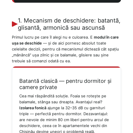
1. Mecanism de deschidere: batantă,
glisantă, armonică sau ascunsă
Primul lucru pe care îl alegi nu e culoarea. E
modul în care
ușa se deschide
— și de aici pornesc absolut toate
celelalte decizii, pentru că mecanismul dictează cât spațiu
„mănâncă" ușa zilnic și ce balamale, glisiere sau șine
trebuie să comanzi odată cu ea.
Batantă clasică — pentru dormitor și
camere private
Cea mai răspândită soluție. Foaia se rotește pe
balamale, stânga sau dreapta. Avantajul real?
Izolarea fonică
ajunge la 32–35 dB cu garnituri
triple — perfectă pentru dormitor. Dezavantajul:
are nevoie de minim 80 cm liberi pentru arcul de
deschidere, ceea ce în apartamentele vechi din
Chișinău devine uneori o problemă reală.