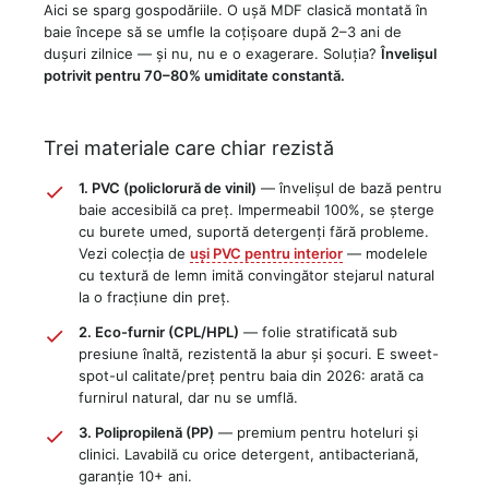
Aici se sparg gospodăriile. O ușă MDF clasică montată în
baie începe să se umfle la coțișoare după 2–3 ani de
dușuri zilnice — și nu, nu e o exagerare. Soluția?
Învelișul
potrivit pentru 70–80% umiditate constantă.
Trei materiale care chiar rezistă
1. PVC (policlorură de vinil)
— învelișul de bază pentru
baie accesibilă ca preț. Impermeabil 100%, se șterge
cu burete umed, suportă detergenți fără probleme.
Vezi colecția de
uși PVC pentru interior
— modelele
cu textură de lemn imită convingător stejarul natural
la o fracțiune din preț.
2. Eco-furnir (CPL/HPL)
— folie stratificată sub
presiune înaltă, rezistentă la abur și șocuri. E sweet-
spot-ul calitate/preț pentru baia din 2026: arată ca
furnirul natural, dar nu se umflă.
3. Polipropilenă (PP)
— premium pentru hoteluri și
clinici. Lavabilă cu orice detergent, antibacteriană,
garanție 10+ ani.