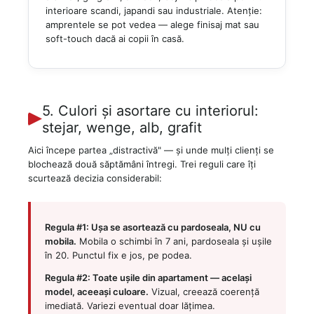
interioare scandi, japandi sau industriale. Atenție:
amprentele se pot vedea — alege finisaj mat sau
soft-touch dacă ai copii în casă.
5. Culori și asortare cu interiorul:
stejar, wenge, alb, grafit
Aici începe partea „distractivă" — și unde mulți clienți se
blochează două săptămâni întregi. Trei reguli care îți
scurtează decizia considerabil:
Regula #1: Ușa se asortează cu pardoseala, NU cu
mobila.
Mobila o schimbi în 7 ani, pardoseala și ușile
în 20. Punctul fix e jos, pe podea.
Regula #2: Toate ușile din apartament — același
model, aceeași culoare.
Vizual, creează coerență
imediată. Variezi eventual doar lățimea.