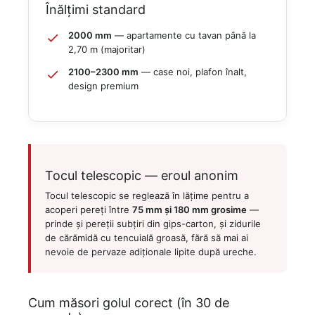
Înălțimi standard
2000 mm
— apartamente cu tavan până la
2,70 m (majoritar)
2100–2300 mm
— case noi, plafon înalt,
design premium
Tocul telescopic — eroul anonim
Tocul telescopic se reglează în lățime pentru a
acoperi pereți între
75 mm și 180 mm grosime
—
prinde și pereții subțiri din gips-carton, și zidurile
de cărămidă cu tencuială groasă, fără să mai ai
nevoie de pervaze adiționale lipite după ureche.
Cum măsori golul corect (în 30 de