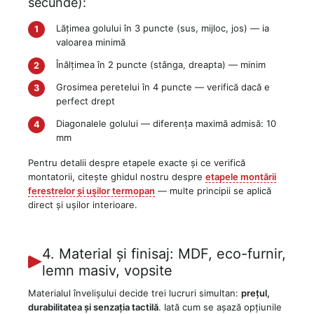
secunde):
Lățimea golului în 3 puncte (sus, mijloc, jos) — ia
valoarea minimă
Înălțimea în 2 puncte (stânga, dreapta) — minim
Grosimea peretelui în 4 puncte — verifică dacă e
perfect drept
Diagonalele golului — diferența maximă admisă: 10
mm
Pentru detalii despre etapele exacte și ce verifică
montatorii, citește ghidul nostru despre
etapele montării
ferestrelor și ușilor termopan
— multe principii se aplică
direct și ușilor interioare.
4. Material și finisaj: MDF, eco-furnir,
lemn masiv, vopsite
Materialul învelișului decide trei lucruri simultan:
prețul,
durabilitatea și senzația tactilă
. Iată cum se așază opțiunile