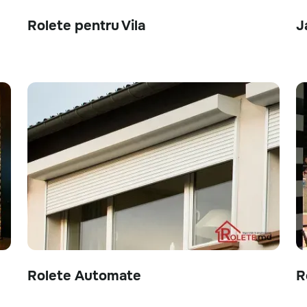
Rolete pentru Vila
J
Rolete Automate
R