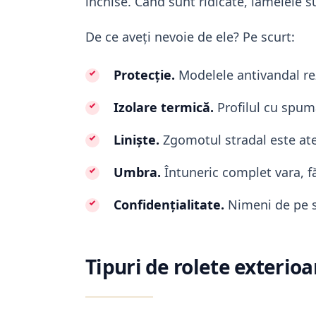
închise. Când sunt ridicate, lamelele s
De ce aveți nevoie de ele? Pe scurt:
Protecție.
Modelele antivandal rezi
Izolare termică.
Profilul cu spumă
Liniște.
Zgomotul stradal este ate
Umbra.
Întuneric complet vara, fă
Confidențialitate.
Nimeni de pe st
Tipuri de rolete exterio