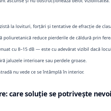
unt ascunse și nu obstrucționează deloc vizibilitatea.
stă la lovituri, forțări și tentative de efracție de cl
 poliuretanică reduce pierderile de căldură prin fer
nuat cu 8–15 dB — este cu adevărat vizibil dacă locu
ră jaluzele interioare sau perdele groase.
radă nu vede ce se întâmplă în interior.
are: care soluție se potrivește ne