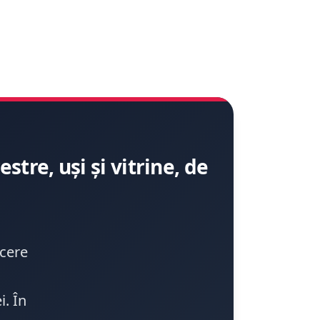
tre, uși și vitrine, de
acere
i. În