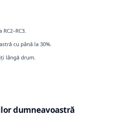
asa RC2–RC3.
eastră cu până la 30%.
iți lângă drum.
voilor dumneavoastră