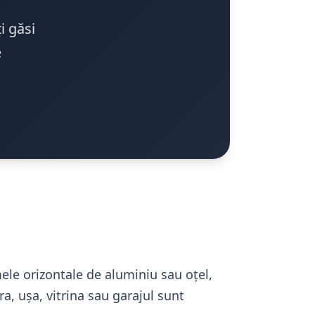
i găsi
e
ele orizontale de aluminiu sau oțel,
a, ușa, vitrina sau garajul sunt