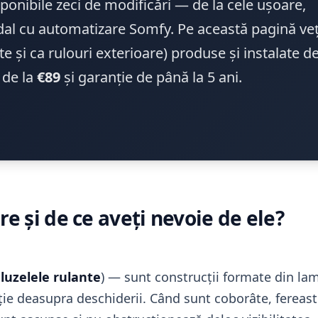
sponibile zeci de modificări — de la cele ușoare,
ndal cu automatizare Somfy. Pe această pagină veț
te și ca rulouri exterioare) produse și instalate d
 de la
€89
și garanție de până la 5 ani.
re și de ce aveți nevoie de ele?
aluzelele rulante
) — sunt construcții formate din lam
ție deasupra deschiderii. Când sunt coborâte, fereastr