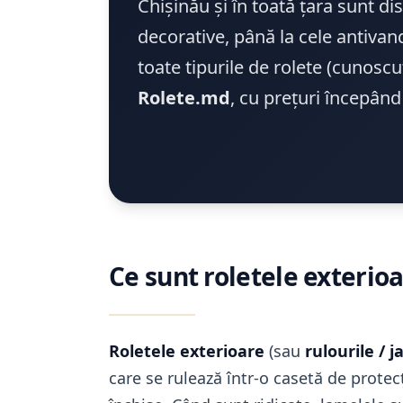
Chișinău și în toată țara sunt di
decorative, până la cele antiva
toate tipurile de rolete (cunoscu
Rolete.md
, cu prețuri începând
Ce sunt roletele exterioa
Roletele exterioare
(sau
rulourile / j
care se rulează într-o casetă de protec