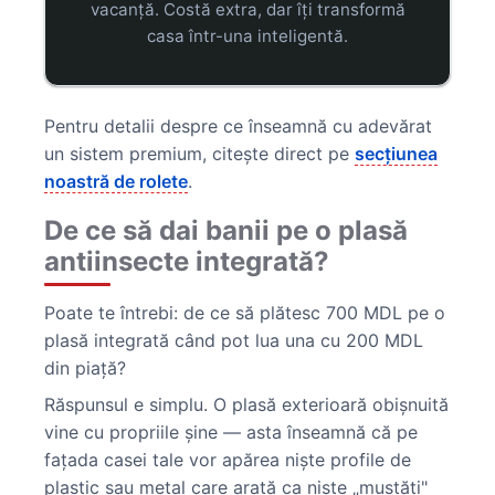
vacanță. Costă extra, dar îți transformă
casa într-una inteligentă.
Pentru detalii despre ce înseamnă cu adevărat
un sistem premium, citește direct pe
secțiunea
noastră de rolete
.
De ce să dai banii pe o plasă
antiinsecte integrată?
Poate te întrebi: de ce să plătesc 700 MDL pe o
plasă integrată când pot lua una cu 200 MDL
din piață?
Răspunsul e simplu. O plasă exterioară obișnuită
vine cu propriile șine — asta înseamnă că pe
fațada casei tale vor apărea niște profile de
plastic sau metal care arată ca niște „mustăți"