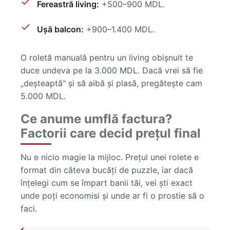
Fereastră living:
+500–900 MDL.
Ușă balcon:
+900–1.400 MDL.
O roletă manuală pentru un living obișnuit te
duce undeva pe la 3.000 MDL. Dacă vrei să fie
„deșteaptă" și să aibă și plasă, pregătește cam
5.000 MDL.
Ce anume umflă factura?
Factorii care decid prețul final
Nu e nicio magie la mijloc. Prețul unei rolete e
format din câteva bucăți de puzzle, iar dacă
înțelegi cum se împart banii tăi, vei ști exact
unde poți economisi și unde ar fi o prostie să o
faci.