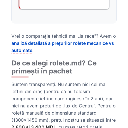
Vrei o comparație tehnică mai „la rece"? Avem o
analiză detaliată a prețurilor rolete mecanice vs
automate
.
De ce alegi rolete.md? Ce
primești în pachet
Suntem transparenți. Nu suntem nici cei mai
ieftini din oraș (pentru că nu folosim
componente ieftine care ruginesc în 2 ani), dar
nici nu avem prețuri de „lux de Centru". Pentru o
roletă manuală de dimensiune standard
(1300×1450 mm), prețul nostru se situează între
2.800 și 3.400 MDL
, cu măsurători gratis,