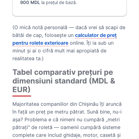
900 MDL
la prețul de bază.
(O mică notă personală — dacă vrei să scapi de
bătăi de cap, folosește un
calculator de preț
pentru rolete exterioare
online. Îți ia sub un
minut și ai o cifră mult mai apropiată de
realitatea ta.)
Tabel comparativ prețuri pe
dimensiuni standard (MDL &
EUR)
Majoritatea companiilor din Chișinău îți aruncă
în față un preț pe metru pătrat. Sună bine, nu-i
așa? Problema e că nimeni nu cumpără „metri
pătrați" de roletă — oamenii cumpără sisteme
complete care includ ghidaje, motor, casetă și