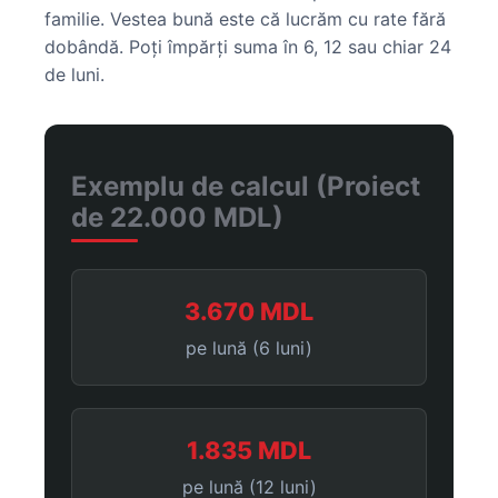
familie. Vestea bună este că lucrăm cu rate fără
dobândă. Poți împărți suma în 6, 12 sau chiar 24
de luni.
Exemplu de calcul (Proiect
de 22.000 MDL)
3.670 MDL
pe lună (6 luni)
1.835 MDL
pe lună (12 luni)