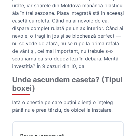
urâte, iar soarele din Moldova mănâncă plasticul
ăla în trei sezoane. Plasa integrată stă în aceeași
casetă cu roleta. Când nu ai nevoie de ea,
dispare complet rulată pe un ax interior. Când ai
nevoie, o tragi în jos și se blochează perfect —
nu se vede de afară, nu se rupe la prima rafală
de vânt și, cel mai important, nu trebuie s-o
scoți iarna ca s-o depozitezi în debara. Merită
investiția? În 9 cazuri din 10, da.
Unde ascundem caseta? (Tipul
boxei)
Iată o chestie pe care puțini clienți o înțeleg
până nu e prea târziu, de obicei la instalare.