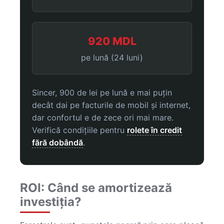
920 MDL
pe lună (24 luni)
Sincer, 900 de lei pe lună e mai puțin
decât dai pe facturile de mobil și internet,
dar confortul e de zece ori mai mare.
Verifică condițiile pentru
rolete în credit
fără dobândă
.
ROI: Când se amortizează
investiția?