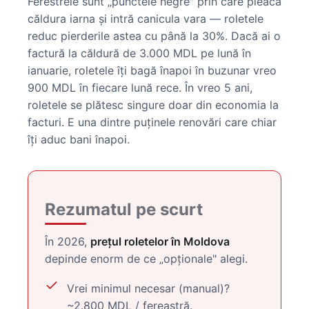
Ferestrele sunt „punctele negre" prin care pleacă
căldura iarna și intră canicula vara — roletele
reduc pierderile astea cu până la 30%. Dacă ai o
factură la căldură de 3.000 MDL pe lună în
ianuarie, roletele îți bagă înapoi în buzunar vreo
900 MDL în fiecare lună rece. În vreo 5 ani,
roletele se plătesc singure doar din economia la
facturi. E una dintre puținele renovări care chiar
îți aduc bani înapoi.
Rezumatul pe scurt
În 2026,
prețul roletelor în Moldova
depinde enorm de ce „opționale" alegi.
Vrei minimul necesar (manual)?
~2.800 MDL / fereastră.