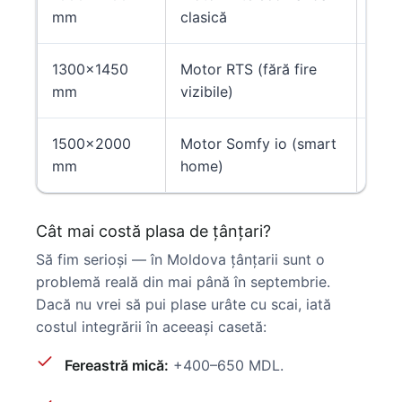
mm
clasică
MD
1300×1450
Motor RTS (fără fire
4.2
mm
vizibile)
MD
1500×2000
Motor Somfy io (smart
6.8
mm
home)
MD
Cât mai costă plasa de țânțari?
Să fim serioși — în Moldova țânțarii sunt o
problemă reală din mai până în septembrie.
Dacă nu vrei să pui plase urâte cu scai, iată
costul integrării în aceeași casetă:
Fereastră mică:
+400–650 MDL.