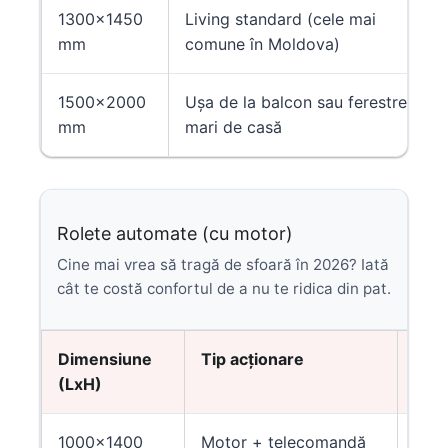
1300×1450
Living standard (cele mai
mm
comune în Moldova)
1500×2000
Ușa de la balcon sau ferestre
mm
mari de casă
Rolete automate (cu motor)
Cine mai vrea să tragă de sfoară în 2026? Iată
cât te costă confortul de a nu te ridica din pat.
Dimensiune
Tip acționare
Pre
(LxH)
1000×1400
Motor + telecomandă
3.5