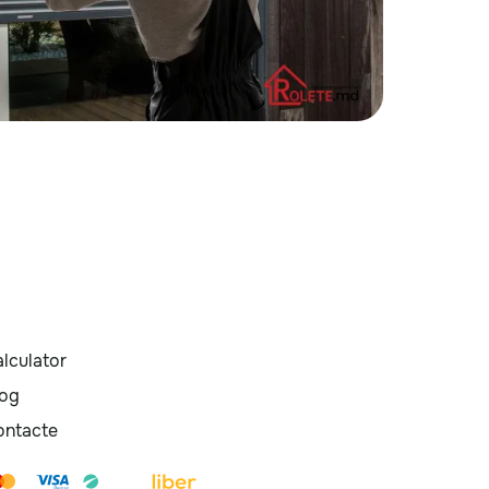
lculator
log
ontacte