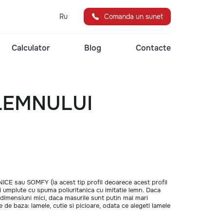
Ru
Comanda un sunet
Calculator
Blog
Contacte
LEMNULUI
NICE sau SOMFY (la acest tip profil deoarece acest profil
si umplute cu spuma poliuritanica cu imitatie lemn. Daca
dimensiuni mici, daca masurile sunt putin mai mari
e baza: lamele, cutie si picioare, odata ce alegeti lamele