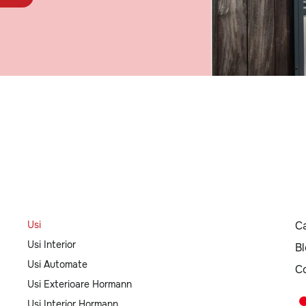
Usi
Ca
Usi Interior
B
Usi Automate
C
Usi Exterioare Hormann
Usi Interior Hormann