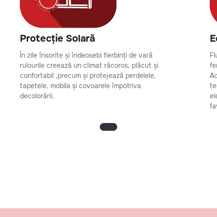
Protecție Solară
E
În zile însorite și îndeosebi fierbinți de vară
Fl
rulourile creează un climat răcoros, plăcut și
fe
confortabil ,precum și protejează perdelele,
Ac
tapetele, mobila și covoarele împotriva
te
decolorării.
el
fa