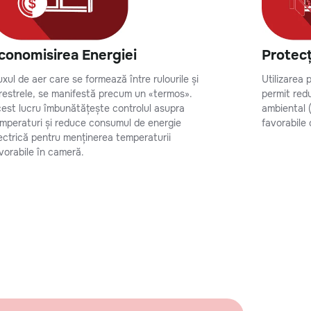
conomisirea Energiei
Protec
uxul de aer care se formează între rulourile și
Utilizarea 
restrele, se manifestă precum un «termos».
permit red
est lucru îmbunătățește controlul asupra
ambiental (
mperaturi și reduce consumul de energie
favorabile 
ectrică pentru menținerea temperaturii
vorabile în cameră.