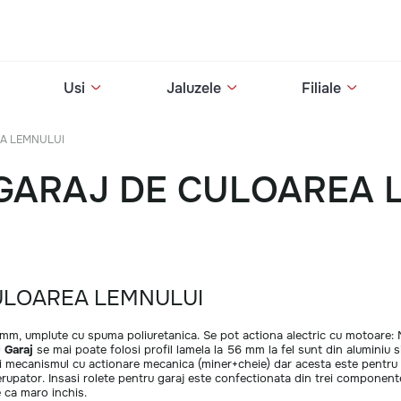
Usi
Jaluzele
Filiale
A LEMNULUI
GARAJ DE CULOAREA 
ULOAREA LEMNULUI
7 mm, umplute cu spuma poliuretanica. Se pot actiona alectric cu motoare: 
u Garaj
se mai poate folosi profil lamela la 56 mm la fel sunt din aluminiu 
ti mecanismul cu actionare mecanica (miner+cheie) dar acesta este pentru 
pator. Insasi rolete pentru garaj este confectionata din trei componente d
e ca maro inchis.