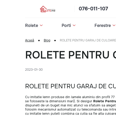
076-011-107
Rolete
Porti
Ferestre
Acasă
Blog
ROLETE PENTRU GARAJ DE CULOARE
ROLETE PENTRU 
2023-01-30
ROLETE PENTRU GARAJ DE C
Cu imitatie lemn produse din lamele aluminiu din profil 7
se foloseste la dimensiuni mari). Si desigur
Rolete Pentr
dispuneti de un buget mai mic atunci va sfatuim sa alege
folosim mecanismul automatizat cu telecomanda sau intreru
cu imitatie lemn puteti combina ca cutia sa fie alta culoar