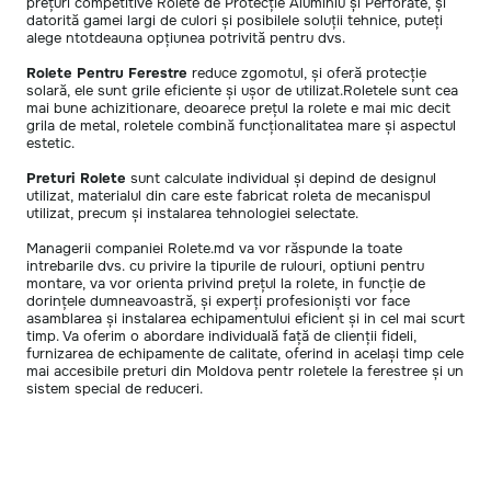
prețuri competitive Rolete de Protecție Aluminiu și Perforate, și
datorită gamei largi de culori și posibilele soluții tehnice, puteți
alege ntotdeauna opțiunea potrivită pentru dvs.
Rolete Pentru Ferestre
reduce zgomotul, și oferă protecție
solară, ele sunt grile eficiente și ușor de utilizat.Roletele sunt cea
mai bune achizitionare, deoarece prețul la rolete e mai mic decit
grila de metal, roletele combină funcționalitatea mare și aspectul
estetic.
Preturi Rolete
sunt calculate individual și depind de designul
utilizat, materialul din care este fabricat roleta de mecanispul
utilizat, precum și instalarea tehnologiei selectate.
Managerii companiei Rolete.md va vor răspunde la toate
intrebarile dvs. cu privire la tipurile de rulouri, optiuni pentru
montare, va vor orienta privind prețul la rolete, in funcție de
dorințele dumneavoastră, și experți profesioniști vor face
asamblarea și instalarea echipamentului eficient și in cel mai scurt
timp. Va oferim o abordare individuală față de clienții fideli,
furnizarea de echipamente de calitate, oferind in același timp cele
mai accesibile preturi din Moldova pentr roletele la ferestree și un
sistem special de reduceri.