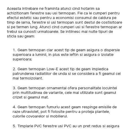
Aceasta intrebare ne framinta atunci cind hotarim sa
achizitionam ferestre sau usi termopan. Fie ca le cumperi pentru
efectul estetic sau pentru a economisi consumul de caldura pe
timp de iarna, ferestre si usi termopan sunt destul de costisitoare
si pe termen lung. Atunci cind cumperi usi si ferestre termopan ar
trebui sa cunosti urmatoarele. Se intilnesc mai nulte tipuri de
sticla sau geam:
Geam termopan clar acest tip de geam asigura o dispersie
superioara a luminii, in plus este ieftin si asigura o izolatie
superioara;
Geam termopan Low-E acest tip de geam impiedica
patrunderea radiatiilor de unda si se considera a fi geamul cel
mai termoizolant.
Geam termopan ornamental ofera personalitate locuintei
prin multitudinea de variante, cele mai utilizate sunt geamul
crizet si geamul mat.
Geam termopan fumuriu acest geam respinge emisiile de
raze ultraviolet, pot fi folosite pentru a proteja plantele,
culorile covoarelor si mobilierul.
Timplarie PVC ferestre usi PVC au un pret redus si asigura