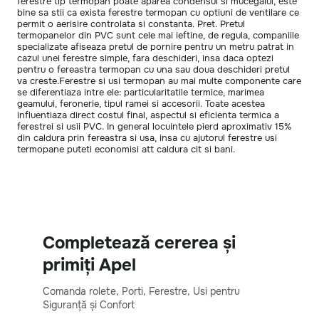
ferestre tip termopan poate aparea condensul si mucegaiul, este
bine sa stii ca exista ferestre termopan cu optiuni de ventilare ce
permit o aerisire controlata si constanta. Pret. Pretul
termopanelor din PVC sunt cele mai ieftine, de regula, companiile
specializate afiseaza pretul de pornire pentru un metru patrat in
cazul unei ferestre simple, fara deschideri, insa daca optezi
pentru o fereastra termopan cu una sau doua deschideri pretul
va creste.Ferestre si usi termopan au mai multe componente care
se diferentiaza intre ele: particularitatile termice, marimea
geamului, feronerie, tipul ramei si accesorii. Toate acestea
influentiaza direct costul final, aspectul si eficienta termica a
ferestrei si usii PVC. In general locuintele pierd aproximativ 15%
din caldura prin fereastra si usa, insa cu ajutorul ferestre usi
termopane puteti economisi att caldura cit si bani.
Completează cererea și
primiți Apel
Comanda rolete, Porti, Ferestre, Usi pentru
Siguranță și Confort