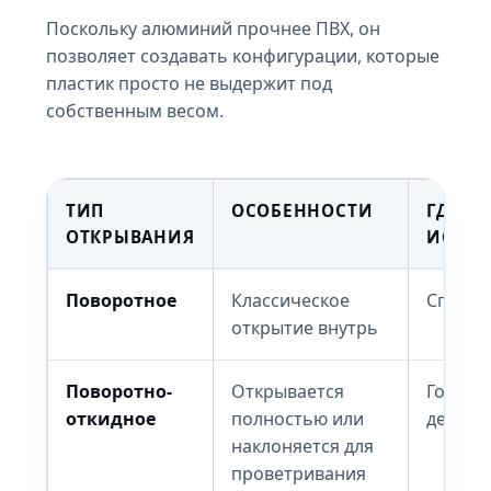
Поскольку алюминий прочнее ПВХ, он
позволяет создавать конфигурации, которые
пластик просто не выдержит под
собственным весом.
ТИП
ОСОБЕННОСТИ
ГДЕ Л
ОТКРЫВАНИЯ
ИСПОЛ
Поворотное
Классическое
Спальн
открытие внутрь
Поворотно-
Открывается
Гостин
откидное
полностью или
детски
наклоняется для
проветривания