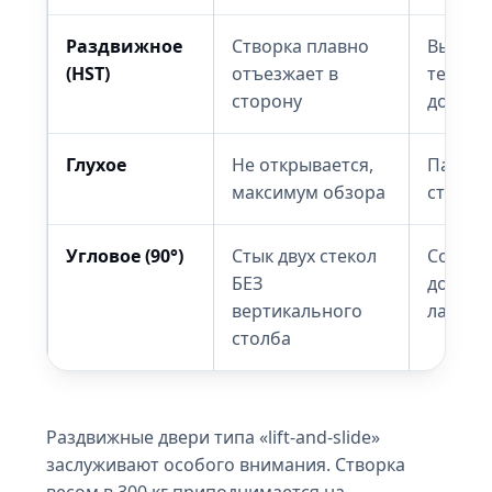
Раздвижное
Створка плавно
Выход 
(HST)
отъезжает в
террас
сторону
до 6 м
Глухое
Не открывается,
Панор
максимум обзора
стены,
Угловое (90°)
Стык двух стекол
Совре
БЕЗ
дома с
вертикального
ландш
столба
Раздвижные двери типа «lift-and-slide»
заслуживают особого внимания. Створка
весом в 300 кг приподнимается на