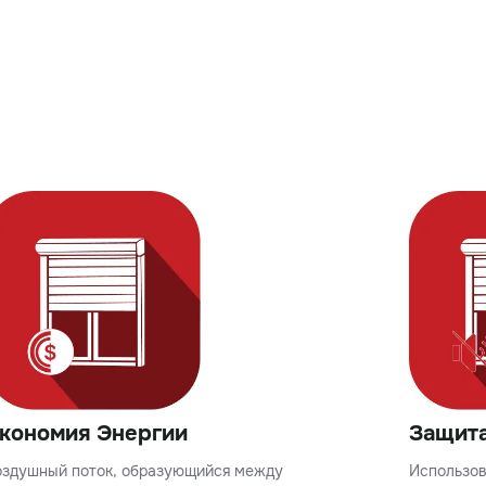
кономия Энергии
Защита
оздушный поток, образующийся между
Использов